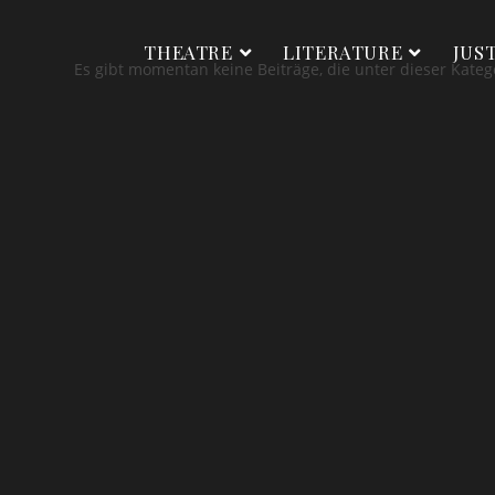
THEATRE
LITERATURE
JUS
Es gibt momentan keine Beiträge, die unter dieser Kateg